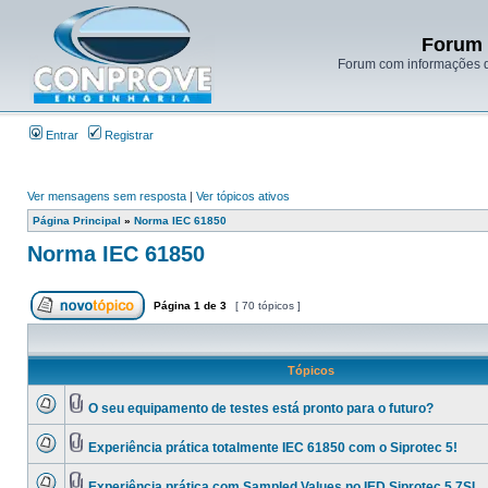
Forum 
Forum com informações d
Entrar
Registrar
Ver mensagens sem resposta
|
Ver tópicos ativos
Página Principal
»
Norma IEC 61850
Norma IEC 61850
Página
1
de
3
[ 70 tópicos ]
Tópicos
O seu equipamento de testes está pronto para o futuro?
Experiência prática totalmente IEC 61850 com o Siprotec 5!
Experiência prática com Sampled Values no IED Siprotec 5 7SL