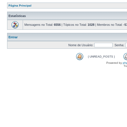
Página Principal
Estatísticas
Mensagens no Total:
6556
| Tópicos no Total:
1028
| Membros no Total:
-5
Entrar
Nome de Usuário:
Senha:
{ UNREAD_POSTS }
Powered by
ph
Tr